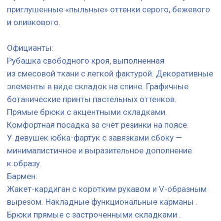
ботанические принты пастельных оттенков.
Прямые брюки с акцентными складками.
Комфортная посадка за счёт резинки на поясе.
У девушек юбка-фартук с завязками сбоку —
минималистичное и выразительное дополнение
к образу.
Бармен:
Жакет-кардиган с коротким рукавом и V-образным
вырезом. Накладные функциональные карманы .
Брюки прямые с застроченными складками .
Под жакетом рубашка с классическим воротником
button-down.
Хостес:
Платье-рубашка миди из лёгкой смесовой ткани.
Строгий классический воротник и короткий рукав.
Акцент на талии за счёт тонкого пояса. Графичный
цветочный принт на груди — объединяющий элемент
униформы.