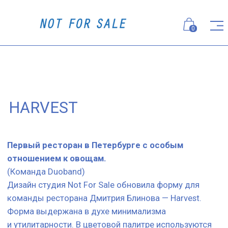
0
HARVEST
Первый ресторан в Петербурге с особым
отношением к овощам.
(Команда Duoband)
Дизайн студия Not For Sale обновила форму для
команды ресторана Дмитрия Блинова — Harvest.
Форма выдержана в духе минимализма
и утилитарности. В цветовой палитре используются
приглушенные «пыльные» оттенки серого, бежевого
и оливкового.
Официанты:
Рубашка свободного кроя, выполненная
из смесовой ткани с легкой фактурой. Декоративные
элементы в виде складок на спине. Графичные