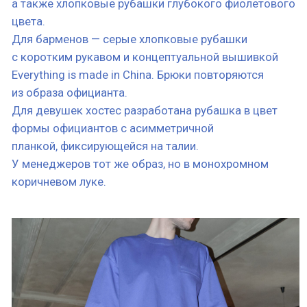
формы официантов с асимметричной
планкой, фиксирующейся на талии.
У менеджеров тот же образ, но в монохромном
коричневом луке.