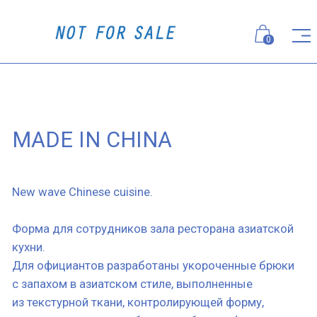
0
MADE IN CHINA
New wave Chinese cuisine.
Форма для сотрудников зала ресторана азиатской
кухни.
Для официантов разработаны укороченные брюки
с запахом в азиатском стиле, выполненные
из текстурной ткани, контролирующей форму,
а также хлопковые рубашки глубокого фиолетового
цвета.
Для барменов — серые хлопковые рубашки
с коротким рукавом и концептуальной вышивкой
Everything is made in China. Брюки повторяются
из образа официанта.
Для девушек хостес разработана рубашка в цвет