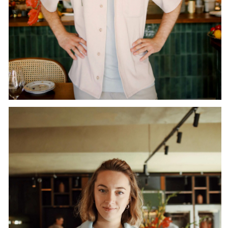
Для управляющего состава произведены
рубашки boxy shirt каменистого цвета, пыльно -
мятные куртки - рубашки с функциональными
накладными карманами, брюки карго и
объемные футболки приглушенного гиперлового
оттенка с нанесенными графическими
изображениями в ритме брендинга всего
пространства.