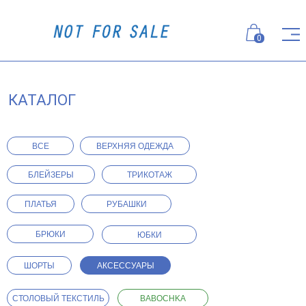
0
КАТАЛОГ
ВСЕ
ВЕРХНЯЯ ОДЕЖДА
БЛЕЙЗЕРЫ
ТРИКОТАЖ
ПЛАТЬЯ
РУБАШКИ
БРЮКИ
ЮБКИ
ШОРТЫ
АКСЕССУАРЫ
СТОЛОВЫЙ ТЕКСТИЛЬ
BABOCHKA