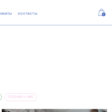
ТАКТЫ
0
 НФС